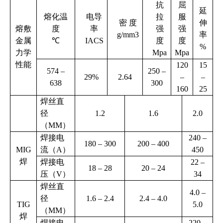
抗
屈
延
熔化温
电导
拉
服
密
度
伸
熔敷
度
率
强
强
g/mm3
率
金属
℃
IACS
度
度
%
力学
Mpa
Mpa
性能
120
15
574 –
250 –
29%
2.64
–
–
638
300
160
25
焊丝直
径
1.2
1.6
2.0
（
MM
）
焊接电
240 –
180 – 300
200 – 400
MIG
流（
A
）
450
焊
焊接电
22 –
18 – 28
20 – 24
压（
V
）
34
焊丝直
4.0 –
径
1.6 – 2.4
2.4 – 4.0
TIG
5.0
（
MM
）
焊
焊接电
220 –