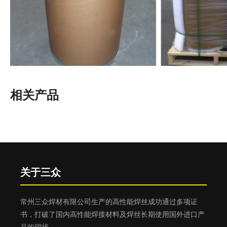
相关产品
ER5356桶装铝焊丝产品用途
ER5356桶装铝焊丝产品广泛应用于建筑模板，船舶工业，
汽车制造业，化工业，家具业，在铝硅镁、铝锌镁合金的
焊接及铝镁合金铸件的补焊上也被采用。
关于三众
E4043铝焊条
ER5556铝焊丝
E
常州三众焊材有限公司生产的高性能焊丝成功通过多项证
书，打破了国内高性能焊接材料及焊丝长期使用国外进口产