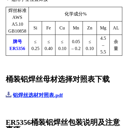
焊丝标准
化学成分
%
AWS
A5.10
Si
Fe
Cu
Mn
Zn
Mg
AL
GB10858
4.5
牌号
≤
≤
≤
0.05
≤
余
–
ER5356
0.25
0.40
0.10
– 0.2
0.10
量
5.5
桶装铝焊丝母材选择对照表下载
铝焊丝选材对照表.pdf
ER5356桶装铝焊丝包装说明及
注意