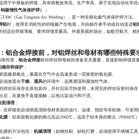
G焊适用于中厚板的焊接，具有熔敷效率高、生产率高、易于实现自动化等
焊（钨极惰性气体保护焊）
：
TAW（Gas Tungsten Arc Welding），是一种非熔化极气体保护焊方法。
G焊铝
时，使用非消耗性的钨电极产生电弧，并由操作者手动或自动送进
铝
G焊特别适合焊接薄板、要求焊缝质量高、外观美观的场合，如航空航天、
：铝合金焊接前，对铝焊丝和母材有哪些特殊要
特殊性质，
铝合金焊接
前对焊丝和母材的准备至关重要，直接影响焊缝质
的储存和保护
：
丝表面极易氧化，暴露在空气中会迅速形成一层致密的氧化膜。
时必须放置在
干燥、通风
的环境中，远离潮湿和腐蚀性气体。
封的焊丝应保存在原包装内，开封后应尽快使用，未用完的焊丝应密封保存
取出后，应避免手直接接触，以免沾染油污和汗渍。
表面清理
：
：在焊接前必须彻底清除母材表面的油污、油漆、指纹等有机物，可使用
化膜
：铝表面氧化膜的熔点高达2060℃，远高于铝本身的熔点（约660
氧化膜的方法包括：
机械清理
（如钢丝刷、砂轮打磨，必须使用不锈钢工具，
业操作）。