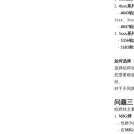
2.
4xxx
-
4043
1xxx、3x
-
4047
3.
5xxx
-
5356
-
5183和
如何选择
选择铝焊
您需要根
丝。
对于不同
问题三
铝焊丝主
1.
MIG
- 也称为G
- 在
MI