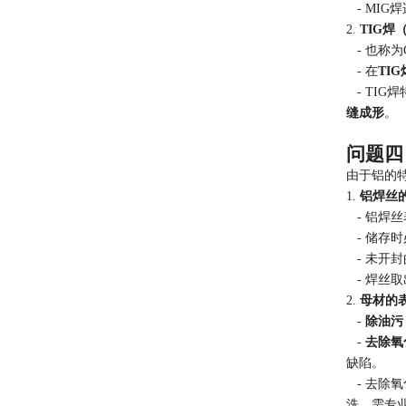
- MI
2.
TIG
- 也称为G
- 在
TI
- TI
缝成形
。
问题四
由于铝的
1.
铝焊丝
- 铝焊
- 储存
- 未开
- 焊丝
2.
母材的
-
除油污
-
去除氧
缺陷。
- 去除
洗，需专