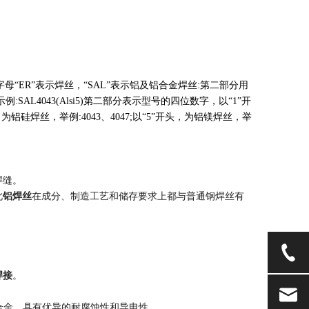
字母“ER”表示焊丝，“SAL”表示铝及铝合金焊丝:第二部分用
L4043(Alsi5)第二部分表示型号的四位数字，以“1”开
头，为铝硅焊丝，举例:4043、4047;以“5”开头，为铝镁焊丝，举
焊缝。
此
铝焊丝
在成分、制造工艺和储存要求上都与普通钢焊丝有
焊接
。
铝合金，具有优异的耐腐蚀性和导电性。