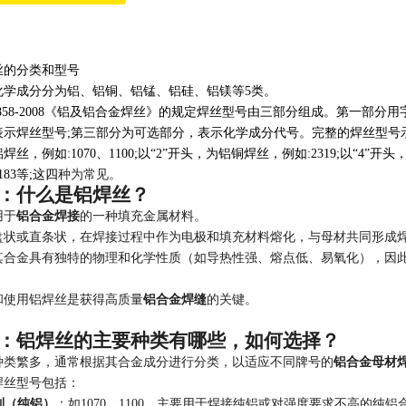
丝的分类和型号
化学成分分为铝、铝铜、铝锰、铝硅、铝镁等5类。
0858-2008《铝及铝合金焊丝》的规定焊丝型号由三部分组成。第一部分用
示焊丝型号;第三部分为可选部分，表示化学成分代号。完整的焊丝型号示例:SA
丝，例如:1070、1100;以“2”开头，为铝铜焊丝，例如:2319;以“4”开
183等;这四
种为常见。
：什么是铝焊丝？
用于
铝合金焊接
的一种填充金属材料。
盘状或直条状，在焊接过程中作为电极和填充材料熔化，与母材共同形成
其合金具有独特的物理和化学性质（如导热性强、熔点低、易氧化），因
。
和使用铝焊丝是获得高质量
铝合金焊缝
的关键。
：铝焊丝的主要种类有哪些，如何选择？
种类繁多，通常根据其合金成分进行分类，以适应不同牌号的
铝合金母材
焊丝型号包括：
系列（纯铝）
：如1070、1100，主要用于焊接纯铝或对强度要求不高的纯