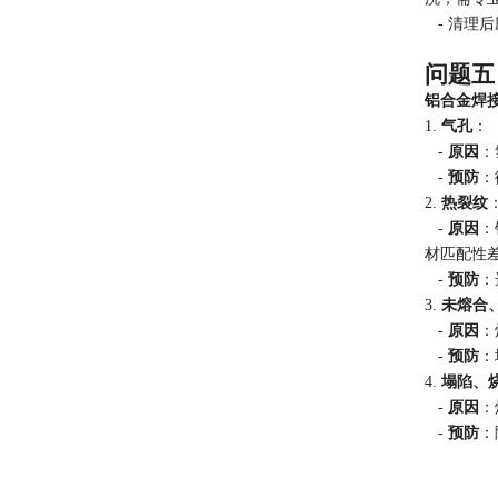
- 清理
问题五
铝合金焊
1.
气孔
：
-
原因
：
-
预防
：
2.
热裂纹
-
原因
：
材匹配性
-
预防
：
3.
未熔合
-
原因
：
-
预防
：
4.
塌陷、
-
原因
：
-
预防
：