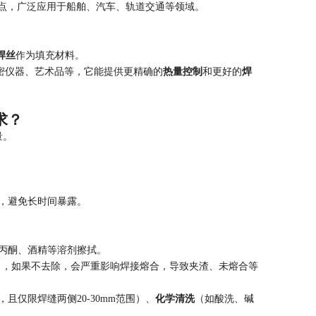
优点，广泛应用于船舶、汽车、轨道交通等领域。
焊丝
作为填充材料。
精密仪器、艺术品等，它能提供更精确的
热量控制
和更好的
焊
求？
量。
，避免长时间暴露。
丙酮、酒精等溶剂擦拭。
℃），如果不去除，会严重影响焊接熔合，导致夹渣、未熔合等
且仅限焊缝两侧20-30mm范围）、
化学清洗
（如酸洗、碱