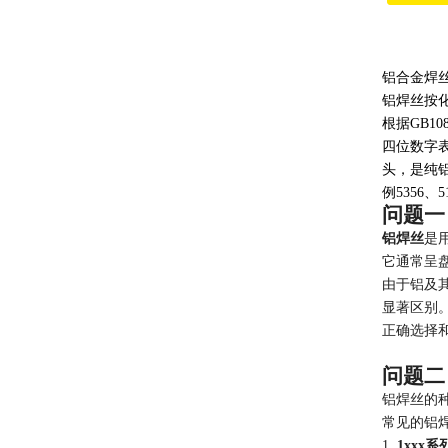
铝合金焊
铝焊丝按
根据GB1
四位数字表
头，是纯铝焊
例5356、5
问题一
铝焊丝
是
它通常呈
由于铝及
显著区别
正确选择
问题二
铝焊丝的
常见的铝
1.
1xxx