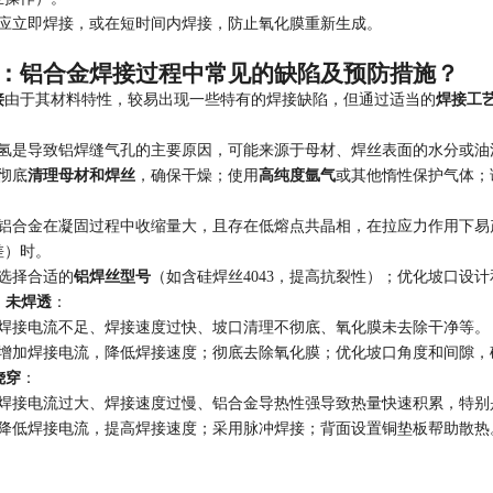
后应立即焊接，或在短时间内焊接，防止氧化膜重新生成。
：铝合金焊接过程中常见的缺陷及预防措施？
接
由于其材料特性，较易出现一些特有的焊接缺陷，但通过适当的
焊接工
氢是导致铝焊缝气孔的主要原因，可能来源于母材、焊丝表面的水分或油
彻底
清理母材和焊丝
，确保干燥；使用
高纯度氩气
或其他惰性保护气体；
：
铝合金在凝固过程中收缩量大，且存在低熔点共晶相，在拉应力作用下易
差）时。
选择合适的
铝焊丝型号
（如含硅焊丝4043，提高抗裂性）；优化坡口设
、未焊透
：
焊接电流不足、焊接速度过快、坡口清理不彻底、氧化膜未去除干净等。
增加焊接电流，降低焊接速度；彻底去除氧化膜；优化坡口角度和间隙，
烧穿
：
焊接电流过大、焊接速度过慢、铝合金导热性强导致热量快速积累，特别
降低焊接电流，提高焊接速度；采用脉冲焊接；背面设置铜垫板帮助散热