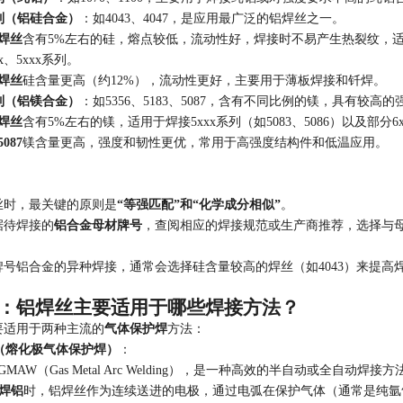
系列（铝硅合金）
：如4043、4047，是应用最广泛的铝焊丝之一。
铝焊丝
含有5%左右的硅，熔点较低，流动性好，焊接时不易产生热裂纹，适用于
xx、5xxx系列。
铝焊丝
硅含量更高（约12%），流动性更好，主要用于薄板焊接和钎焊。
系列（铝镁合金）
：如5356、5183、5087，含有不同比例的镁，具有较
铝焊丝
含有5%左右的镁，适用于焊接5xxx系列（如5083、5086）以及部
5087
镁含量更高，强度和韧性更优，常用于高强度结构件和低温应用。
：
丝时，最关键的原则是
“等强匹配”和“化学成分相似”
。
据待焊接的
铝合金母材牌号
，查阅相应的焊接规范或生产商推荐，选择与
牌号铝合金的异种焊接，通常会选择硅含量较高的焊丝（如4043）来提高
：铝焊丝主要适用于哪些焊接方法？
要适用于两种主流的
气体保护焊
方法：
焊（熔化极气体保护焊）
：
MAW（Gas Metal Arc Welding），是一种高效的半自动或全自动焊接方
G焊铝
时，铝焊丝作为连续送进的电极，通过电弧在保护气体（通常是纯氩