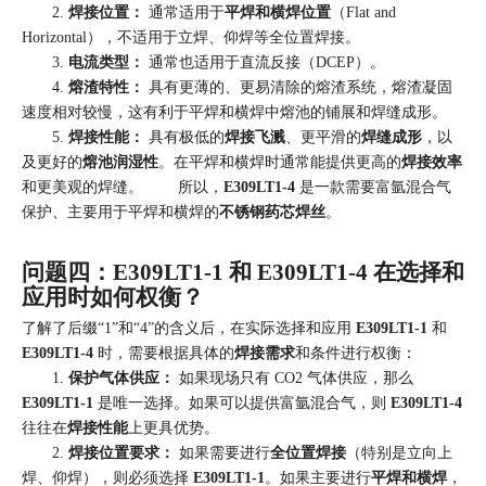
2.
焊接位置：
通常适用于
平焊和横焊位置
（Flat and
Horizontal），不适用于立焊、仰焊等全位置焊接。
3.
电流类型：
通常也适用于直流反接（DCEP）。
4.
熔渣特性：
具有更薄的、更易清除的熔渣系统，熔渣凝固
速度相对较慢，这有利于平焊和横焊中熔池的铺展和焊缝成形。
5.
焊接性能：
具有极低的
焊接飞溅
、更平滑的
焊缝成形
，以
及更好的
熔池润湿性
。在平焊和横焊时通常能提供更高的
焊接效率
和更美观的焊缝。 所以，
E309LT1-4
是一款需要富氩混合气
保护、主要用于平焊和横焊的
不锈钢药芯焊丝
。
问题四：E309LT1-1 和 E309LT1-4 在选择和
应用时如何权衡？
了解了后缀“1”和“4”的含义后，在实际选择和应用
E309LT1-1
和
E309LT1-4
时，需要根据具体的
焊接需求
和条件进行权衡：
1.
保护气体供应：
如果现场只有 CO2 气体供应，那么
E309LT1-1
是唯一选择。如果可以提供富氩混合气，则
E309LT1-4
往往在
焊接性能
上更具优势。
2.
焊接位置要求：
如果需要进行
全位置焊接
（特别是立向上
焊、仰焊），则必须选择
E309LT1-1
。如果主要进行
平焊和横焊
，