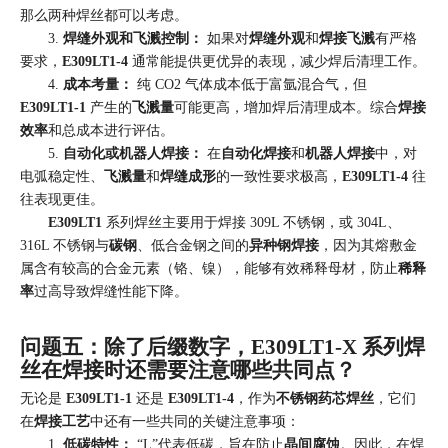
那么两种焊丝都可以考虑。
3.
焊缝外观和飞溅控制：
如果对
焊缝外观
和
焊接飞溅
有严格
要求，
E309LT1-4
通常能提供更优异的表现，减少焊后清理工作。
4.
成本考量：
纯 CO2 气体成本低于富氩混合气，但
E309LT1-1
产生的
飞溅量
可能更高，增加焊后清理成本。综合
焊接
效率
和总成本进行评估。
5.
自动化或机器人焊接：
在
自动化焊接
和
机器人焊接
中，对
电弧稳定性、
飞溅量
和
焊缝成形
的一致性要求极高，
E309LT1-4
往
往表现更佳。
E309LT1
系列焊丝主要用于焊接 309L 不锈钢，或 304L、
316L 不锈钢与
碳钢
、低合金钢之间的
异种钢焊接
，因为其熔敷金
属含有较高的合金元素（铬、镍），能够有效稀释母材，防止
稀释
率
过高导致焊缝性能下降。
问题五：除了后缀数字，E309LT1-X 系列焊
丝在焊接时还需要注意哪些共同点？
无论是
E309LT1-1
还是
E309LT1-4
，作为
不锈钢药芯焊丝
，它们
在
焊接工艺
中还有一些共同的关键注意事项：
1.
低碳特性：
“L”代表低碳，旨在防止
晶间腐蚀
。因此，在焊