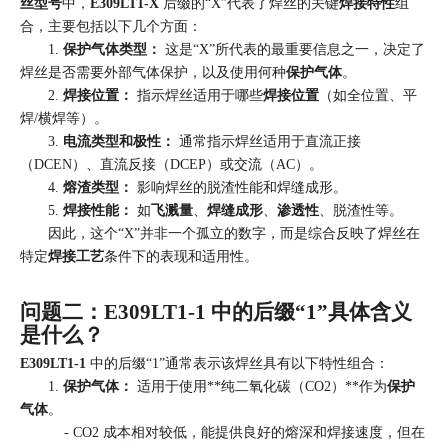
丝型号
中，
E309LT1-X
后缀的“X”代表了焊丝的关键
焊接特性
组
合，主要包括以下几个方面：
1.
保护气体类型：
这是“X”所代表的最重要信息之一，决定了
焊丝是否需要外部气体保护，以及使用何种
保护气体
。
2.
焊接位置：
指示焊丝适用于哪些
焊接位置
（如全位置、平
焊/横焊等）。
3.
电流类型和极性：
通常指示焊丝适用于直流正接
（DCEN）、直流反接（DCEP）或交流（AC）。
4.
熔渣类型：
影响焊丝的脱渣性能和焊缝成形。
5.
焊接性能：
如
飞溅量
、
焊缝成形
、
渗透性
、脱渣性等。
因此，这个“X”并非一个孤立的数字，而是综合反映了焊丝在
特定
焊接工艺
条件下的表现和适用性。
问题二：E309LT1-1 中的后缀“1”具体含义
是什么？
E309LT1-1
中的后缀“1”通常表示该焊丝具有以下特性组合：
1.
保护气体：
适用于使用**纯二氧化碳（CO2）**作为
保护
气体
。
- CO2 成本相对较低，能提供良好的熔深和焊接速度，但在