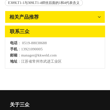
E309LT1-1与309LT1-4焊丝后面的1和4代表含义
相关产品推荐
联系三众
电话
：
0519-88038688
手机
：13921090005
邮箱
：
manager@kkweld.com
地址
：江苏省常州市武进工业区
关于三众