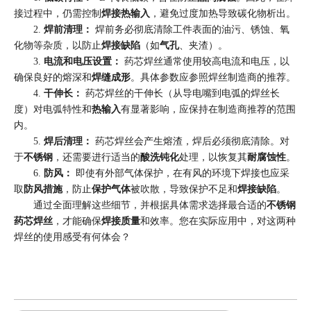
接过程中，仍需控制
焊接热输入
，避免过度加热导致碳化物析出。
2.
焊前清理：
焊前务必彻底清除工件表面的油污、锈蚀、氧
化物等杂质，以防止
焊接缺陷
（如
气孔
、夹渣）。
3.
电流和电压设置：
药芯焊丝通常使用较高电流和电压，以
确保良好的熔深和
焊缝成形
。具体参数应参照焊丝制造商的推荐。
4.
干伸长：
药芯焊丝的干伸长（从导电嘴到电弧的焊丝长
度）对电弧特性和
热输入
有显著影响，应保持在制造商推荐的范围
内。
5.
焊后清理：
药芯焊丝会产生熔渣，焊后必须彻底清除。对
于
不锈钢
，还需要进行适当的
酸洗钝化
处理，以恢复其
耐腐蚀性
。
6.
防风：
即使有外部气体保护，在有风的环境下焊接也应采
取
防风措施
，防止
保护气体
被吹散，导致保护不足和
焊接缺陷
。
通过全面理解这些细节，并根据具体需求选择最合适的
不锈钢
药芯焊丝
，才能确保
焊接质量
和效率。您在实际应用中，对这两种
焊丝的使用感受有何体会？