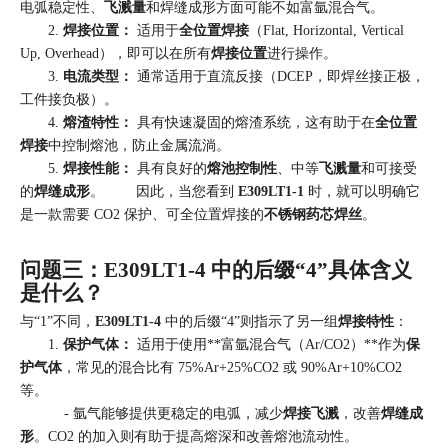
电弧稳定性、
飞溅量
和焊缝成形方面可能不如富氩混合气。
2.
焊接位置：
适用于
全位置焊接
（Flat, Horizontal, Vertical
Up, Overhead），即可以在所有
焊接位置
进行操作。
3.
电流类型：
通常适用于直流反接（DCEP，即焊丝接正极，
工件接负极）。
4.
熔渣特性：
具有快速凝固的熔渣系统，这有助于在
全位置
焊接
中控制熔池，防止金属流淌。
5.
焊接性能：
具有良好的
熔池控制性
、中等
飞溅量
和可接受
的
焊缝成形
。 因此，当您看到
E309LT1-1
时，就可以明确它
是一款需要 CO2 保护、可全位置焊接的
不锈钢药芯焊丝
。
问题三：E309LT1-4 中的后缀“4”具体含义
是什么？
与“1”不同，
E309LT1-4
中的后缀“4”则指示了另一组
焊接特性
：
1.
保护气体：
适用于使用**富氩混合气（Ar/CO2）**作为
保
护气体
，常见的混合比有 75%Ar+25%CO2 或 90%Ar+10%CO2
等。
- 氩气能够提供更稳定的电弧，减少
焊接飞溅
，改善
焊缝成
形
。CO2 的加入则有助于提高熔深和改善熔池流动性。