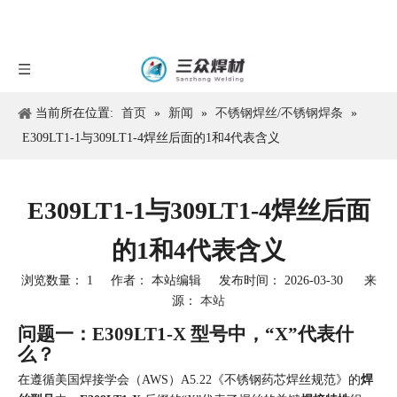
当前所在位置:
首页
»
新闻
»
不锈钢焊丝/不锈钢焊条
»
E309LT1-1与309LT1-4焊丝后面的1和4代表含义
E309LT1-1与309LT1-4焊丝后面
的1和4代表含义
浏览数量：
1
作者： 本站编辑 发布时间： 2026-03-30 来
源：
本站
["facebook","twitter","line","wechat","linkedin","pinterest"]
问题一：E309LT1-X 型号中，“X”代表什
么？
在遵循美国焊接学会（AWS）A5.22《不锈钢药芯焊丝规范》的
焊